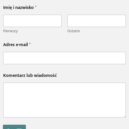
Imię i nazwisko
*
Pierwszy
Ostatni
Adres e-mail
*
i
Komentarz lub wiadomość
e
-
m
a
i
l
A
d
r
e