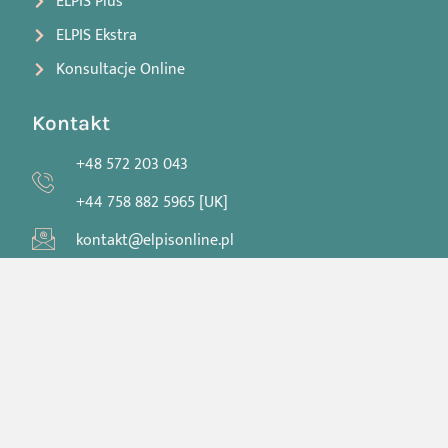
ELPIS Plus
ELPIS Ekstra
Konsultacje Online
Kontakt
+48 572 203 043
+44 758 882 5965 [UK]
kontakt@elpisonline.pl
JnM Rosko Ltd.: 11042435
Copyright 2020-2026 © ElpisOnline.pl – All Right